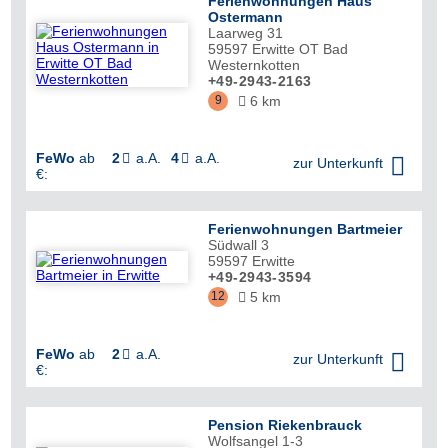
Ferienwohnungen Haus
Ostermann
Laarweg 31
59597
Erwitte OT Bad
Westernkotten
+49-2943-2163
9
6 km

FeWo
ab
2
a.A.
4
a.A.



zur Unterkunft
€:
Ferienwohnungen Bartmeier
Südwall 3
59597
Erwitte
+49-2943-3594
12
5 km

FeWo
ab
2
a.A.


zur Unterkunft
€:
Pension Riekenbrauck
Wolfsangel 1-3