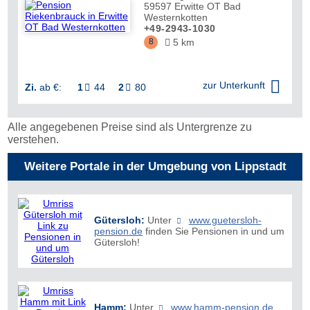
59597
Erwitte OT Bad
Westernkotten
+49-2943-1030
8
5 km


zur Unterkunft
Zi.
ab €:
1
44
2
80


Alle angegebenen Preise sind als Untergrenze zu
verstehen.
Weitere Portale in der Umgebung von Lippstadt
Gütersloh:
Unter
www.guetersloh-
pension.de
finden Sie Pensionen in und um
Gütersloh!
Hamm:
Unter
www.hamm-pension.de