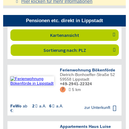
Hier klicken für mehr
Informationen
Pensionen etc. direkt in Lippstadt
Kartenansicht

Sortierung nach: PLZ

Ferienwohnung Bökenförde
Dietrich-Bonhoeffer-Straße 52
59558
Lippstadt
+49-2941-22324
7
5 km

FeWo
ab
2
a.A.
6
a.A.



zur Unterkunft
€:
Appartements Haus Luise