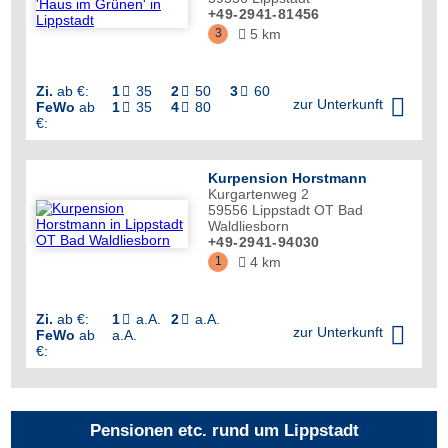
+49-2941-81456
3
5 km

Zi.
ab €:
1
35
2
50
3
60




zur Unterkunft
FeWo
ab
1
35
4
80


€:
Kurpension Horstmann
Kurgartenweg 2
59556
Lippstadt OT Bad
Waldliesborn
+49-2941-94030
1
4 km

Zi.
ab €:
1
a.A.
2
a.A.



zur Unterkunft
FeWo
ab
a.A.
€:
Pensionen etc. rund um Lippstadt