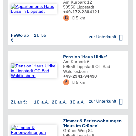
Am Kurpark 12
59556
Lippstadt
+49-172-2304121
11
5 km

FeWo
ab
2
55


zur Unterkunft
€:
Pension 'Haus Ulrike'
Am Kurpark 6
59556
Lippstadt OT Bad
Waldliesborn
+49-2941-94490
6
5 km


zur Unterkunft
Zi.
ab €:
1
a.A.
2
a.A.
3
a.A.



Zimmer & Ferienwohnungen
'Haus im Grünen'
Grüner Weg 84
59556
Lippstadt