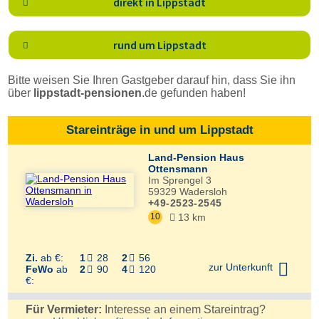
direkt in Lippstadt

rund um Lippstadt

Bitte weisen Sie Ihren Gastgeber darauf hin, dass Sie ihn
über
lippstadt-pensionen
.de
gefunden haben!
Stareinträge in und um Lippstadt
Land-Pension Haus
Ottensmann
Im Sprengel 3
59329
Wadersloh
+49-2523-2545
10
13 km

Zi.
ab €:
1
28
2
56



zur Unterkunft
FeWo
ab
2
90
4
120


€:
Für Vermieter:
Interesse an einem Stareintrag?