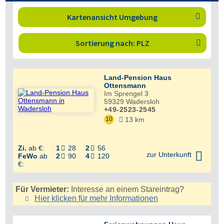
Kartenansicht Umgebung

Sortierung nach: PLZ

Land-Pension Haus
Ottensmann
Im Sprengel 3
59329
Wadersloh
+49-2523-2545
10
13 km

Zi.
ab €:
1
28
2
56



zur Unterkunft
FeWo
ab
2
90
4
120


€:
Für Vermieter:
Interesse an einem Stareintrag?
Hier klicken für mehr
Informationen