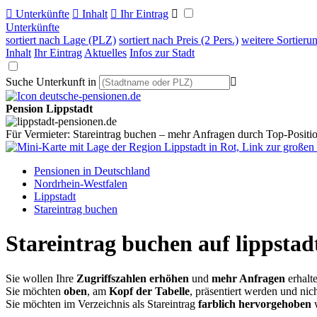

Unterkünfte

Inhalt

Ihr Eintrag

Unterkünfte
sortiert nach Lage (PLZ)
sortiert nach Preis (2 Pers.)
weitere Sortieru
Inhalt
Ihr Eintrag
Aktuelles
Infos zur Stadt
Suche Unterkunft in

Pension Lippstadt
Für Vermieter: Stareintrag buchen – mehr Anfragen durch Top-Positio
Pensionen in Deutschland
Nordrhein-Westfalen
Lippstadt
Stareintrag buchen
Stareintrag buchen auf lippsta
Sie wollen Ihre
Zugriffszahlen erhöhen
und
mehr Anfragen
erhalt
Sie möchten
oben
, am
Kopf der Tabelle
, präsentiert werden und nich
Sie möchten im Verzeichnis als Stareintrag
farblich hervorgehoben
w