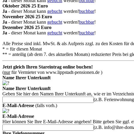
Ja
-
dieser Monat kann
gebucht
werden!
buchbar
!
Okt
ober
2026
25 Euro
Ja
-
dieser Monat kann
gebucht
werden!
buchbar
!
Nov
ember
2026
25 Euro
Ja
-
dieser Monat kann
gebucht
werden!
buchbar
!
Dez
ember
2026
25 Euro
Ja
-
dieser Monat kann
gebucht
werden!
buchbar
!
Alle Preise sind inkl. MwSt. & als Aufpreis zzgl. zu den Kosten für 
* = für diesen Monat
** = anteilig (ab dem 7. des aktuellen Monats) reduzierter Preis bei
Jetzt gleich Ihren Stareintrag online buchen!
(
nur
für Vermieter von www.lippstadt-pensionen.de )
Name Ihrer Unterkunft
Name Ihrer Unterkunft
Geben Sie hier den Namen Ihrer Unterkunft an, wie er im Verzeichni
(z.B. Ferienwohnung
E-Mail-Adresse
(falls vorh.)
E-Mail-Adresse
Hier können Sie Ihre E-Mail-Adresse angeben! Bitte geben Sie ggf. 
(z.B. info@ihre-doma
Ihre Telefonnummer