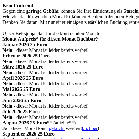
Kein Problem!
Gegen eine
geringe Gebühr
können Sie Ihre Einrichtung als
Starein
Wie viel das für welchen Monat ist können Sie dem folgenden Bele
Denken Sie daran: Mit nur einer einzigen zusätzlichen Buchung rentie
Unser Belegungsplan für die kommenden Monate:
Monat
Aufpreis
*
für diesen Monat
Buchbar?
Jan
uar
2026
25 Euro
Nein
-
dieser
Monat
ist leider bereits
vorbei!
Feb
ruar
2026
25 Euro
Nein
-
dieser
Monat
ist leider bereits
vorbei!
Mär
z
2026
25 Euro
Nein
-
dieser
Monat
ist leider bereits
vorbei!
Apr
il
2026
25 Euro
Nein
-
dieser
Monat
ist leider bereits
vorbei!
Mai
2026
25 Euro
Nein
-
dieser
Monat
ist leider bereits
vorbei!
Jun
i
2026
25 Euro
Nein
-
dieser
Monat
ist leider bereits
vorbei!
Jul
i
2026
25 Euro
Nein
-
dieser
Monat
ist leider bereits
vorbei!
Aug
ust
2026
25 Euro
**
(anteilig**)
Ja
-
dieser Monat kann
gebucht
werden!
buchbar
!
Sep
tember
2026
25 Euro