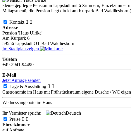
kleine gepflegte Pension in Lippstadt mit 6 Zimmern, Einzelzimmer
Mittagsmenü, die Pension liegt direkt am Kurpark Bad Waldliesborn (Or
Kontakt


Adresse
Pension 'Haus Ulrike'
Am Kurpark 6
59556
Lippstadt OT Bad Waldliesborn
Im Stadtplan zeigen
Telefon
+49-2941-94490
E-Mail
Jetzt Anfrage senden
Lage & Ausstattung


Gastronomie im Haus
mit Frühstücksraum
eigene Dusche / WC
eige
Wellnessangebote im Haus
Ihr Vermieter spricht:
Deutsch
Preise


Einzelzimmer
auf Anfrage