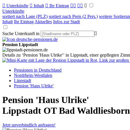

Unterkünfte

Inhalt

Ihr Eintrag



Unterkünfte
sortiert nach Lage (PLZ)
sortiert nach Preis (2 Pers.)
weitere Sortieru
Inhalt
Ihr Eintrag
Aktuelles
Infos zur Stadt
Suche Unterkunft in

Pension Lippstadt
Details zu ‘Pension 'Haus Ulrike'‘ in Lippstadt, einer gepflegten Zi
Pensionen in Deutschland
Nordrhein-Westfalen
Lippstadt
Pension 'Haus Ulrike'
Pension 'Haus Ulrike'
Lippstadt OT Bad Waldliesborn
Jetzt unverbindlich anfragen!